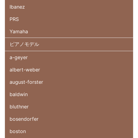
Ibanez
PRS
Yamaha
ピアノモデル
a-geyer
albert-weber
august-forster
baldwin
bluthner
bosendorfer
boston