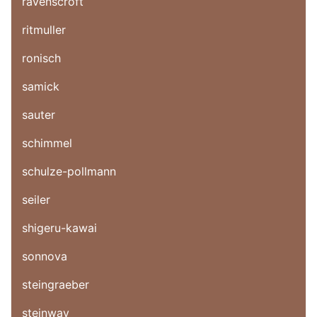
ravenscroft
ritmuller
ronisch
samick
sauter
schimmel
schulze-pollmann
seiler
shigeru-kawai
sonnova
steingraeber
steinway