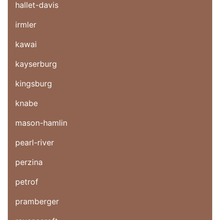
hallet-davis
irmler
kawai
kayserburg
kingsburg
knabe
mason-hamlin
pearl-river
perzina
petrof
pramberger