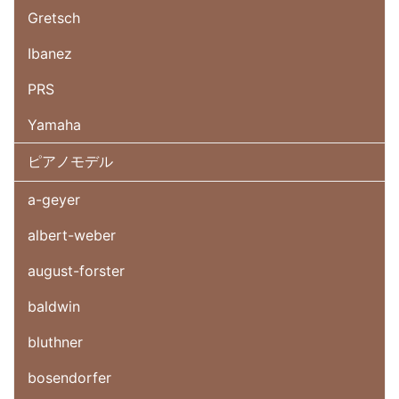
Gretsch
Ibanez
PRS
Yamaha
ピアノモデル
a-geyer
albert-weber
august-forster
baldwin
bluthner
bosendorfer