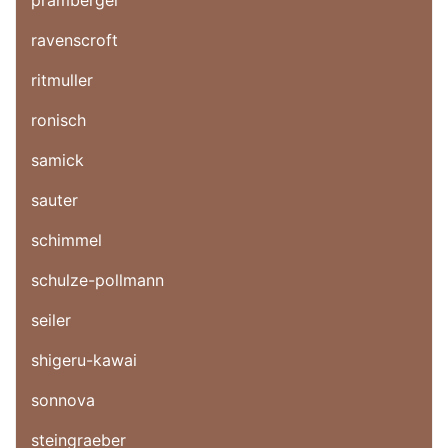
pramberger
ravenscroft
ritmuller
ronisch
samick
sauter
schimmel
schulze-pollmann
seiler
shigeru-kawai
sonnova
steingraeber