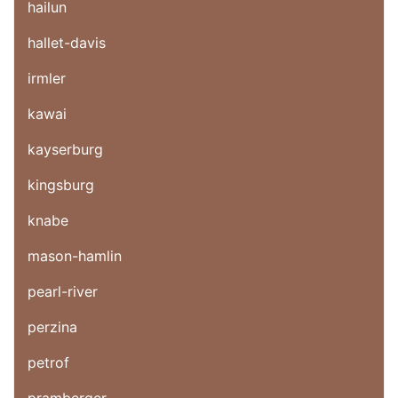
hailun
hallet-davis
irmler
kawai
kayserburg
kingsburg
knabe
mason-hamlin
pearl-river
perzina
petrof