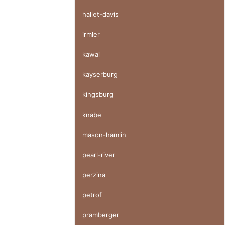
hallet-davis
irmler
kawai
kayserburg
kingsburg
knabe
mason-hamlin
pearl-river
perzina
petrof
pramberger