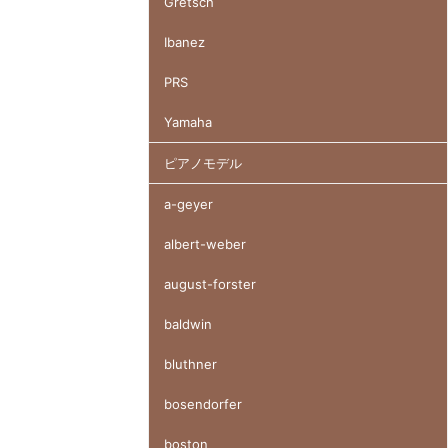
Gretsch
Ibanez
PRS
Yamaha
ピアノモデル
a-geyer
albert-weber
august-forster
baldwin
bluthner
bosendorfer
boston