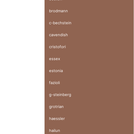
brodmann
c-bechstein
cavendish
cristofori
essex
estonia
fazioli
g-steinberg
grotrian
haessler
hailun