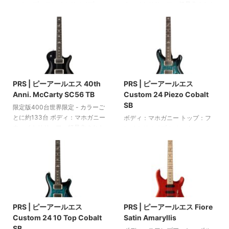
ナット幅：42.9 mm (1 ...
機能付きトーンコントロール1基
ー トップ：フレイムドメイプル
ウェイトリリーフ - 軽量化された
5ウェイスイッチ 2基のミニトグ
セットインネック：マホガニー
ボディ トップ：メイプル セット
ルコイルスプリットス ...
指板：ローズウッド バーズフィ
インネック：マホガニー 指板：
ンガーボードインレイ ネックプ
ローズウッド 指板インレイ：オ
ロファイル：DGT スケール：
ールドスクールバーズ ネックプ
635 mm 22本のDGTジャンボフ
ロファイル：パターンヴィンテー
2025/6/10
2025/6/10
レット ピックアップ：2基のDGT
ジ - 1フレット時のネック厚さ：
ハムバッカー 2つのボリュームコ
22 mm / 12フレット時のネック厚
PRS | ピーアールエス 40th
PRS | ピーアールエス
ントロールと1つのトーンコント
さ：25 mm バインディング：ボ
Anni. McCarty SC56 TB
Custom 24 Piezo Cobalt
ロール（プッシュ/プル機能付
ディトップとネック 指板半径：
SB
き） 3ウェイトグルスイッチ
254 mm (10インチ) スケール：
限定版400台世界限定 - カラーご
PRSトレモロ PRSフェーズIIIロッ
625 mm (24.594インチ) ナット
とに約133台 ボディ：マホガニー
ボディ：マホガニー トップ：フ
キングマシンヘッド（フェイクボ
幅：42.9 mm (1.68 ...
ウェイトリリーフ - 軽量化された
レイムドメイプル ネック：マホ
ーンボタン付き） ニッケルハー
ボディ トップ：メイプル セット
ガニー 指板：ローズウッド バー
ドウェ ...
インネック：マホガニー 指板：
ズフィンガーボードインレイ パ
ローズウッド 指板インレイ：オ
ターンシンネックプロファイル
ールドスクールバーズ ネックプ
ローズウッドヘッドストックベニ
ロファイル：パターンヴィンテー
アにシグネチャーインレイ スケ
2025/6/10
2025/6/10
ジ - 1フレットのネック厚さ：22
ール：635 mm 24フレット ピッ
mm / 12フレットのネック厚さ：
クアップ：2基のPRS 85/15ハム
PRS | ピーアールエス
PRS | ピーアールエス Fiore
25 mm バインディング：ボディ
バッカーと1基のPRS/LR Baggs
Custom 24 10 Top Cobalt
Satin Amaryllis
トップとネック 指板半径：254
ピエゾ 5ウェイブレードスイッチ
SB