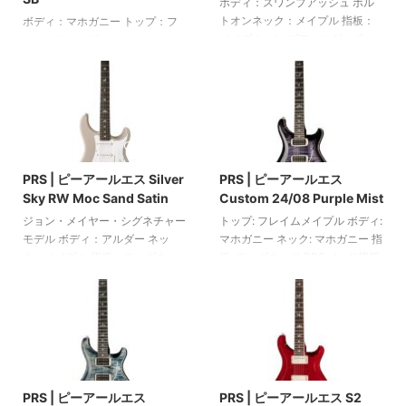
mm（10インチ） スケール：625
PRSピエゾトレモロ PRSフェー
ボディ：スワンプアッシュ ボル
mm（24.594インチ） ナット
ズIIIロッキングマシンヘッド "カ
トオンネック：メイプル 指板：
ボディ：マホガニー トップ：フ
幅：42.9 mm（1.6875インチ ...
スタム"トラスロッドカバー ハイ
メイプル バーズフィンガーボー
レイムドメイプル ネック：マホ
ブリッドハードウェア シリアル
ドインレイ ネック形状：フィオ
ガニー 指板：ローズウッド 指板
ナンバー：038 ...
ーレ - 1フレットのネック厚さ：
インレイ：バーズ ネック形状：
21 mm / 12フレット：25 mm 指
パターンシン スケール：635 mm
板半径：254 mm（10インチ）
24フレット ピックアップ：2基の
スケール：648 mm（25.5イン
アンカバード85/15ハムバッカー
2025/6/10
2025/6/10
チ） ナット幅：42.1 mm（1.656
ボリューム1つ、トーンコントロ
インチ） ボーンナット 22フレッ
ール1つ 5ウェイスイッチ PRS
PRS | ピーアールエス Silver
PRS | ピーアールエス
ト ピックアップ：1つのフィオー
Gen IIIトレモロ PRS Phase IIIロ
Sky RW Moc Sand Satin
Custom 24/08 Purple Mist
レハムバッカー（ブリッジ）と2
ッキングマシンヘッド ニッケル
つのフィオーレシングルコイル
ハードウェア ニトロセルロース
ジョン・メイヤー・シグネチャー
トップ: フレイムメイプル ボディ:
（ネックとミドル） ボリューム
ラッカー カラー：コバルトスモ
モデル ボディ：アルダー ネッ
マホガニー ネック: マホガニー 指
コントロール1つ プッシュ/プル機
ークバースト PRSケース付属 ア
ク：メイプル 指板：ローズウッ
板: ローズウッド PRSバード指板
能付きのト ...
メリカ製
ド 小鳥の指板インレイ ネック形
インレイ ネック形状: パターンシ
状：635 mm JM-R 指板半径：
ン ピックアップ: TCI トレブルと
184 mm (7.25インチ) スケール：
ベースハムバッカー 3ウェイスイ
648 mm (25.5インチ) ナット幅：
ッチとコイルタップ用の2つのミ
42.1 mm (1.656インチ) ボーンナ
ニスイッチ ボリュームとトーン
2025/6/10
2025/6/10
ット 22フレット ピックアップ：
コントロール PRS Gen III トレモ
3基の635JMシングルコイル ボ
ロ Phase III ロッキングペグ ニッ
PRS | ピーアールエス
PRS | ピーアールエス S2
リューム1つ、トーン2つのコント
ケルハードウェア カラー: パープ