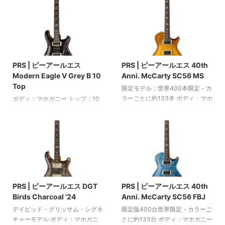
ンシン スケール：635 mm 24フ
ードインレイ ネックプロファイ
レット ピックアップ：2基のPRS
ル: パターンレギュラー 指板半径:
85/15 トレブルとベース用ハムバ
254 mm (10インチ) スケール:
ッカー ボリューム1つ、トーンコ
635 mm (25インチ) ナット幅:
2025/6/10
2025/6/10
ントロール1つ 3ウェイスイッチ
42.9 mm (1.69インチ) フレット
コイルタップ用のミニスイッチ2
数: 22 ピックアップ: 58/15 LT (ブ
PRS | ピーアールエス
PRS | ピーアールエス 40th
つ PRSトレモロ PRSロッキング
リッジとネック) 2基、PRS
Modern Eagle V Grey B 10
Anni. McCarty SC56 MS
マシンヘッド ニッケルハードウ
Narrowfield (ミドル) ハムバッカ
Top
ェア カラー：メタリックミッド
ー 1基 ボリュームとトーンコント
限定モデル：世界400本限定 - カ
ナイト PRSプレミアムギグバッ
ロール各1基 ...
ラーごとに約133本 ボディ：マホ
ボディ：マホガニー トップ：10
グ付属 アメリカ製
ガニー ウェイトリリーフ - 軽量
トップフレイムドメイプル セッ
化されたボディ トップ：メイプ
トインネック：マホガニー 指
ル セットインネック：マホガニ
板：ローズウッド バーズ指板イ
ー 指板：ローズウッド 指板イン
ンレイ 指板半径：254 mm（10
レイ：オールドスクールバーズ
インチ） スケール：635
ネックプロファイル：パターンヴ
mm（25インチ） ナット幅：
2025/6/10
2025/6/10
ィンテージ - 1フレット時のネッ
42.9 mm（1.6875インチ） 22フ
ク厚さ：22 mm / 12フレット時の
レット ピックアップ：2基のPRS
PRS | ピーアールエス DGT
PRS | ピーアールエス 40th
ネック厚さ：25 mm バインディ
TCIハムバッカー（ブリッジとネ
Birds Charcoal '24
Anni. McCarty SC56 FBJ
ング：ボディトップとネック 指
ック）と1基のPRS NS-01シング
板半径：254 mm (10インチ) スケ
ルコイル（ミドル） ボリューム
デイビッド・グリッサム・シグネ
限定版400台世界限定 - カラーご
ール：625 mm (24.594インチ)
コントロール1基、プッシュ/プル
チャーモデル ボディ：マホガニ
とに約133台 ボディ：マホガニー