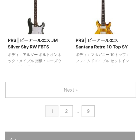
mm スケール: 635 mm ピックア
ル 指板：ローズウッド PRSバー
ップ: 3本のナローフィールドDD
ド指板インレイ スケール：635
"S"シングルコイル ボリューム1
mm (25インチ) ネックプロファイ
つ、トーン2つのコントロール 5
ル：ワイドシン 24フレット PRS
2025/6/10
2025/6/10
ウェイスイッチ カラー: メタリッ
トレモロ ピックアップ：85/15 S
クオレンジ ビッグバッグ付属
トレブルとベース 音量コントロ
PRS | ピーアールエス JM
PRS | ピーアールエス
ール プッシュ/プル機能付きトー
Silver Sky RW FBTS
Santana Retro 10 Top SY
ンコントロール 3ウェイブレード
スイッチ PRSデザインのペグ ニ
ボディ：アルダー ボルトオンネ
ボディ：マホガニー 10トップ：
ッケルハードウェア カラー：ブ
ック：メイプル 指板：ローズウ
フレイムドメイプル セットイン
ラックゴールドサンバースト
ッド 小鳥の指板インレイ ネック
ネック：マホガニー 指板：ロー
PRS SEギグバッ ...
形状：635 JM-R - 1フレットの
ズウッド バードフレットボード
厚さ：22 mm / 12フレット：24
インレイ ネックプロファイル：
mm 指板半径：184 mm（7.25イ
サンタナプリファクトリー フェ
Next »
ンチ） スケール：648 mm（25.5
イクボーン指板バインディング
インチ） ナット幅：42.1
スケール長：622 mm（24.5イン
mm（1.656インチ） ボーンナッ
チ） 24本のサンタナジャンボフ
1
2
…
9
ト 22フレット ピックアップ：3
レット ピックアップ：サンタナ
基の635JMシングルコイル ボリ
ベースおよび58/15トレブルハム
ューム1つ、トーン2つのコントロ
バッカー 音量およびトーンコン
ール 5ウェイスイッチ ホワイトピ
トロール 3ウェイトグルスイッチ
ックガード PRSスチールトレモ
PRS Gen IIIトレモロ PRS Phase
次へ