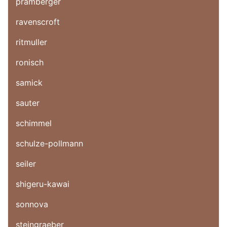
pramberger
ravenscroft
ritmuller
ronisch
samick
sauter
schimmel
schulze-pollmann
seiler
shigeru-kawai
sonnova
steingraeber