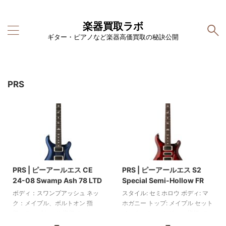
楽器買取ラボ
ギター・ピアノなど楽器高価買取の秘訣公開
PRS
2025/6/10
2025/6/10
PRS | ピーアールエス CE
PRS | ピーアールエス S2
24-08 Swamp Ash 78 LTD
Special Semi-Hollow FR
ボディ：スワンプアッシュ ネッ
スタイル: セミホロウ ボディ: マ
ク：メイプル、ボルトオン 指
ホガニー トップ: メイプル セット
板：ローズウッド 指板インレ
インネック: マホガニー 指板: ロ
イ：バーズ ネック形状：パター
ーズウッド バードフィンガーボ