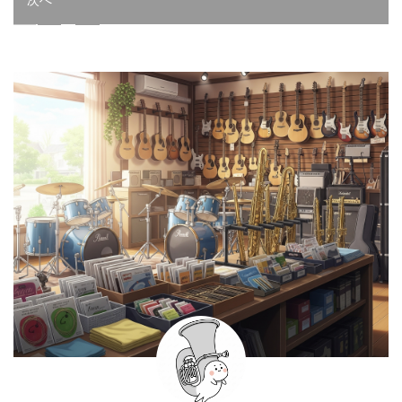
…
ロ ヴィンテージスタイル ...
IIIロッキングマシンヘッド ニッケ
1
2
9
ルハードウェ ...