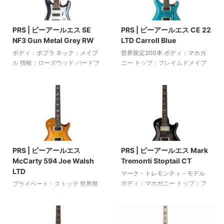
mm（25.5インチ） ナット幅：
ムコントロール1基 プッシュ/プル
2025/6/10
2025/6/10
42.1 mm（1.656インチ） ボーン
機能付きトーンコントロール1基
ナット 22フレット ピックアッ
3ウェイブレードスイッチ PRS
PRS | ピーアールエス SE
PRS | ピーアールエス CE 22
プ：フィオーレハムバッカー1基
S2トレモロ PRS S2ロッキングマ
NF3 Gun Metal Grey RW
LTD Carroll Blue
（ブリッジ）とフィオーレシング
シンヘッド 標準のトラスロッド
ルコイル2基（ネックとミドル）
カバー ニッケルハードウェア カ
ボディ：ポプラ ネック：メイプ
世界限定200本 ボディ：マホガ
ボリュームコントロール1基 プッ
ラー: サテンアンティークホワイ
ル 指板：ローズウッド バードフ
ニー トップ：フレイムドメイプ
シュ/プル機能付きトーンコント
ト PRSギグバッグ付属 アメリカ
ィンガーボードインレイ ネック
ル ネック：メイプル 指板：ロー
ロール2 ...
製
プロファイル：ワイドシン ナッ
ズウッド バードフィンガーボー
ト幅：42.85 mm 指板半径：254
ドインレイ ネックプロファイ
mm スケール：635 mm ピックア
ル：パターンレギュラー スケー
ップ：3つのナローフィールド
ル：635 mm 22フレット ピック
DD "S"シングルコイル ボリュー
アップ：2 58/15 LTハムバッカー
2025/6/10
2025/6/10
ム1つ、トーンコントロール1つ 5
ボリュームコントロール1つ プッ
ウェイスイッチ カラー：ガンメ
シュ/プル機能付きトーンコント
PRS | ピーアールエス
PRS | ピーアールエス Mark
タルグレー ギグバッグ付属
ロール1つ 3ウェイトグルスイッ
McCarty 594 Joe Walsh
Tremonti Stoptail CT
チ PRS Gen IIIトレモロ PRS
LTD
Phase IIIロッキングマシンヘッド
マーク・トレモンティ・モデル
ニッケルハードウェア ニトロセ
ボディ：マホガニー トップ：フ
プライベート・ストック 世界限
ルロースラッカー カラー：キャ
レイムドメイプル セットインネ
定200本 トップ: フレイムメイプ
ロルブル ...
ック：マホガニー スケール：635
ルのバイオリンカーブ ボディ: マ
mm ネック形状：パターン・シン
ホガニー ネック: マホガニー 指
指板：ローズウッド 22フレット
板: リオローズウッド（ダルベル