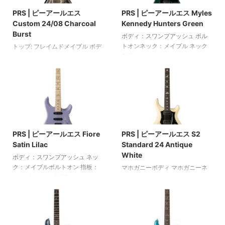
プッシュ/プル機能付きトーンコ
さ: 23 mm） 22フレット スケー
PRS | ピーアールエス
PRS | ピーアールエス Myles
ントロール1基 3ウェイトグルス
ル: 625 mm ピックアップ: 2x
Custom 24/08 Charcoal
Kennedy Hunters Green
イッチ PRS Gen IIIトレモロ PRS
58/15 LT ハムバッカー ボリュー
Burst
Phase IIIロッキングマシンヘッド
ムコントロール: 2つ トーンコン
ボディ：スワンプアッシュ ボル
ニッケルハードウェア ニトロセ
トロール: 2つ（プッシュ/プル）
トオンネック：メイプル ネック
トップ: フレイムドメイプル ボデ
ルロースラッカー カラー：ブラ
3ウェイスイッチ 2ピースPR ...
形状：マイルス・ケネディ・シグ
ィ: マホガニー ネック: マホガニ
ックア ...
ネチャー - 1フレット時の厚さ：
ー 指板: ローズウッド 指板インレ
23 mm / 12フレット時：25 mm
イ: PRSバーズ ネック形状: パタ
指板：メイプル バーズ指板イン
ーンシン ピックアップ: TCI トレ
レイ 指板半径：254 mm スケー
ブルとベース ハムバッカー 音量
ル長：648 mm ナット幅：41.7
およびトーンコントロール 3ウェ
2025/6/10
2025/6/10
mm ボーンナット 22フレット ピ
イスイッチ コイルタップ用のミ
ックアップ：2つのナローフィー
ニスイッチ2つ PRSトレモロ フェ
PRS | ピーアールエス Fiore
PRS | ピーアールエス S2
ルドMK（ネックとブリッジ）ハ
ーズIII ロッキングペグ シリアル
Satin Lilac
Standard 24 Antique
ムバッカー ボリュームコントロ
番号: #0389425 ニトロセルロー
White
ール プッシュ/プル機能付きトー
スラッカー カラー: チャコール バ
ボディ：スワンプアッシュ ネッ
ンコントロール 5ウェイスイッチ
ースト PRSケース付属 アメリカ
ク：メイプルボルトオン 指板：
マホガニーボディ マホガニーネ
PRSプレートスタイルブリッジ
製
メイプル バーズ指板インレイ ネ
ック ローズウッド指板 バード指
ヴィンテージ ...
ック形状：フィオーレ - 1フレッ
板インレイ ネック形状: パターン
トのネック厚さ：21 mm / 12フレ
シン スケール: 635 mm 24フレッ
ット：25 mm 指板半径：254
ト ピックアップ: 2基のPRS
mm（10インチ） スケール：648
58/15 "LT"ハムバッカー ボリュー