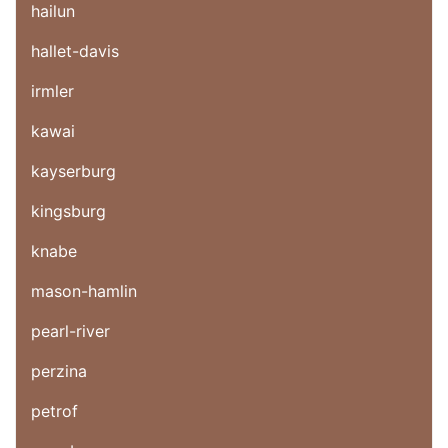
hailun
hallet-davis
irmler
kawai
kayserburg
kingsburg
knabe
mason-hamlin
pearl-river
perzina
petrof