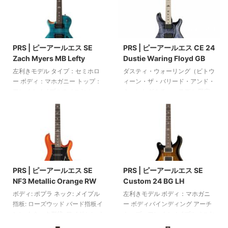
指板インレイ：バーズ ピックア
ギア・ニグラ） フェイクボーン
ップ：2 Tremontiハムバッカー 3
の指板バインディング オールド
2025/6/10
2025/6/10
ウェイトグルスイッチ ボリュー
スクールバードの指板インレイ
ムコントロール2つ トーンコント
（パウアセンター） ネック形状:
PRS | ピーアールエス SE
PRS | ピーアールエス CE 24
ロール2つ PRSストップテイル
ヴィンテージパターン ピックア
Zach Myers MB Lefty
Dustie Waring Floyd GB
PRSフェーズIIIロッキングマシン
ップ: 2基の58/15 LT+ハムバッカ
ヘッド クロームハードウェア カ
ー 3ウェイトグルスイッチ ボリ
左利きモデル タイプ：セミホロ
ダスティ・ウォーリング（ビトウ
ラー：チャコール シリアルナン
ューム2基、トーン2基（プッシ
ー ボディ：マホガニー トップ：
ィーン・ザ・バリード・アンド・
バー：288162 PRSケース付属
ュ/プルスイッチング付き） PRS
フレイムメイプルのベニヤ セッ
ミー）シグネチャーモデル 限定
2ピースブリッジ ヴィンテージス
トインネック：マホガニー 指
版 ボディ：マホガニー トップ：
タイルのペグ ハイブ ...
板：ローズウッド バーズ指板イ
フレイムドメイプル ネック：メ
ンレイ ネック形状：ワイドファ
イプル 指板：メイプル マットネ
ット 指板半径：254 mm（10イ
ック仕上げ 24フレット スケー
ンチ） スケール：625
ル：635 mm ピックアップ：2基
2025/6/10
2025/6/10
mm（24.61インチ） ナット幅：
のMojotone "DWトマホーク"ハ
42.9 mm（1.69インチ） 22フレ
ムバッカー フロイド・ローズ・
PRS | ピーアールエス SE
PRS | ピーアールエス SE
ット ピックアップ：2基のPRS
トレモロ PRSフェーズIIIロッキン
NF3 Metallic Orange RW
Custom 24 BG LH
245 ‘S’ハムバッカー（ネックとブ
グマシンヘッド マットブラック
リッジ） 2つのボリュームコント
のハードウェア カラー：グレー
ボディ: ポプラ ネック: メイプル
左利きモデル ボディ：マホガニ
ロールと2つのトーンコントロー
ブラック プレミアムギグバッグ
指板: ローズウッド バード指板イ
ー ボディバインディング アーチ
ル 3ウェイトグルスイッチ PRS
付属
ンレイ ネック形状: ワイドシン ナ
トップ：フレイムメイプルベニヤ
アジャスタブルストップ ...
ット幅: 42.85 mm 指板半径: 254
ー付きメイプル ネック：メイプ