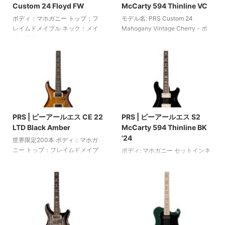
Custom 24 Floyd FW
McCarty 594 Thinline VC
ロール 5ウェイスイッチ PRSスチ
ルミスト PRSケース付属 アメリ
ールトレモロ ヴィンテージスタ
カ製
ボディ：マホガニー トップ：フ
モデル名: PRS Custom 24
イルのロッキングペグ ニッケル
レイムドメイプル ネック：メイ
Mahogany Vintage Cherry - ボ
ハードウェア カラー ...
プル 指板：エボニー バードフィ
ディ: マホガニー - セットインネ
ンガーボードインレイ ネックプ
ック: マホガニー - ネックバイン
ロファイル：パターンシン スケ
ディング: フォーボーン - フィン
ール：635 mm 24フレット ピッ
ガーボード: ローズウッド - フィ
クアップ：2つのオープンPRS m/
ンガーボードインレイ: 鳥 - ネッ
ハムバッカー ボリューム1つ、ト
クプロファイル: パターンシン -
2025/6/10
2025/6/10
ーン1つのコントロール 5ウェイ
ナット幅: 42.9 mm - フィンガー
スイッチ オリジナルフロイドロ
ボード半径: 254 mm (1フレット
PRS | ピーアールエス CE 22
PRS | ピーアールエス S2
ーズトレモロ ロッキングナット
時のネック厚さ: 21 mm, 12フレッ
LTD Black Amber
McCarty 594 Thinline BK
PRSフェーズIIIロッキングマシン
ト時のネック厚さ: 23 mm) - 22
'24
ヘッド（ウイングボタン付き）
フレット - スケール: 625 ...
世界限定200本 ボディ：マホガ
ニッケルハードウェア カラー：
ニー トップ：フレイムドメイプ
ボディ: マホガニー セットインネ
フェイデッドウェールブルー
ル ネック：メイプル 指板：ロー
ック: マホガニー ネックバインデ
PRSケース付属 アメリカ製
ズウッド バードフィンガーボー
ィング: フォーボーン 指板: ロー
ドインレイ ネックプロファイ
ズウッド 指板インレイ: 鳥 ネック
ル：パターンレギュラー スケー
プロファイル: パターンシン ナッ
ル：635 mm 22フレット ピック
ト幅: 42.9 mm 指板半径: 254
アップ：2基の58/15 LTハムバッ
mm（1フレット時のネック厚さ:
2025/6/10
2025/6/10
カー ボリュームコントロール1基
21 mm、12フレット時のネック厚