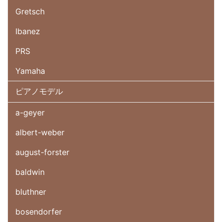
Gretsch
Ibanez
PRS
Yamaha
ピアノモデル
a-geyer
albert-weber
august-forster
baldwin
bluthner
bosendorfer