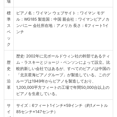
場
標
ピアノ名：ワイマン ウェブサイト：ワイマン モデ
準
ル：WG185 製造国：中国 親会社：ワイマンピアノカ
ス
ンパニー 会社所在地：アメリカ 長さ：6フィート1イ
ペ
ンチ
ッ
ク
歴史: 2002年に元ボールドウィン社の幹部であるティ
歴
ム・ラスキーとジョージ・ベンソンによって設立。比
史
較的新しい会社ではあるが、すべてのピアノは中国の
・
「北京星海ピアノグループ」が製造している。このグ
沿
ループは1949年からピアノを製造しており、
革
1,200,000平方フィートの工場で年間50,000台以上の
ピアノを生産している。
サ
サイズ：6フィート1インチ×59インチ（約1メートル
イ
85センチ×147センチ）