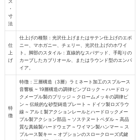
ズ
・
寸
法
仕上げの種類：光沢仕上げまたはサテン仕上げのエボ
仕
ニー、マホガニー、チェリー、光沢仕上げのホワイ
上
ト。脚部のスタイル：直線的なスパデッド、手彫りの
げ
カーブしたカブリオール、またはラウンド型のエンパ
イア。
特徴：三層構造（3層）ラミネート加工のスプルース
音響板 ~ 19層構造の調律ピンブロック ~ ハードロッ
クメープル製のブリッジ ~ クロームメッキの調律ピ
ン ~ 伝統的な砂型鋳造プレート ~ ドイツ製ロズラウ
特
線 ~ アルミ製アクションレールとハードロックメー
徴
プル製アクション部品 ~ ソステヌートペダル ~ 高品
質な真鍮製ハードウェア ~ ワイマン製ハンマー ~ ス
プルース製キー ~ オプションのスロークローズ式鍵