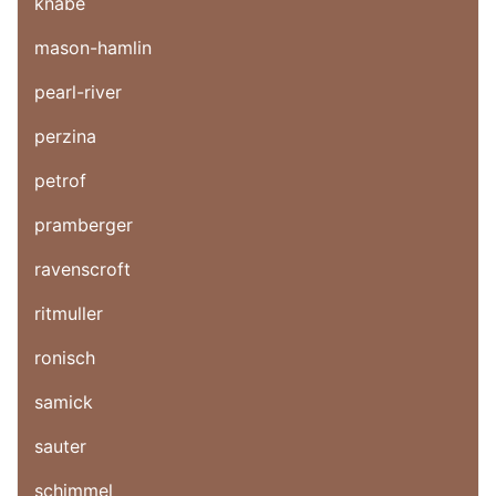
knabe
mason-hamlin
pearl-river
perzina
petrof
pramberger
ravenscroft
ritmuller
ronisch
samick
sauter
schimmel