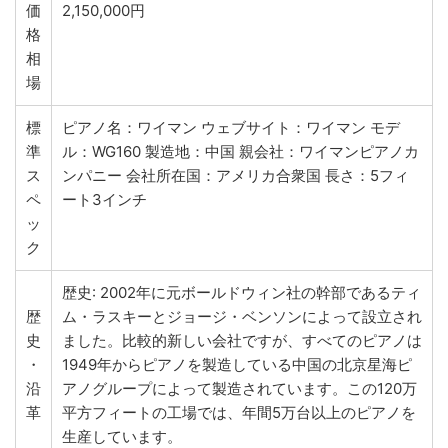
価
2,150,000円
格
相
場
標
ピアノ名：ワイマン ウェブサイト：ワイマン モデ
準
ル：WG160 製造地：中国 親会社：ワイマンピアノカ
ス
ンパニー 会社所在国：アメリカ合衆国 長さ：5フィ
ペ
ート3インチ
ッ
ク
歴史: 2002年に元ボールドウィン社の幹部であるティ
歴
ム・ラスキーとジョージ・ベンソンによって設立され
史
ました。比較的新しい会社ですが、すべてのピアノは
・
1949年からピアノを製造している中国の北京星海ピ
沿
アノグループによって製造されています。この120万
革
平方フィートの工場では、年間5万台以上のピアノを
生産しています。