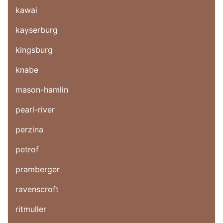
kawai
kayserburg
kingsburg
knabe
mason-hamlin
pearl-river
perzina
petrof
pramberger
ravenscroft
ritmuller