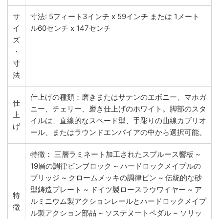
サ
寸法: 5フィート3インチ x 59インチ または 1メート
イ
ル60センチ x 147センチ
ズ
・
寸
法
仕上げの種類：磨きまたはサテンのエボニー、マホガ
仕
ニー、チェリー、磨き仕上げのホワイト。脚部のスタ
上
イルは、直線的なスペード型、手彫りの曲線カブリオ
げ
ール、またはラウンドエンパイアの中から選択可能。
特徴： 三層ラミネート加工されたスプルース響板 ~
19層の調律ピンブロック ~ ハードロックメイプルの
ブリッジ ~ クロームメッキの調律ピン ~ 伝統的な砂
型鋳造プレート ~ ドイツ製ロースラウワイヤー ~ ア
特
ルミニウム製アクションレールとハードロックメイプ
徴
ル製アクション部品 ~ ソステヌートペダル ~ ソリッ