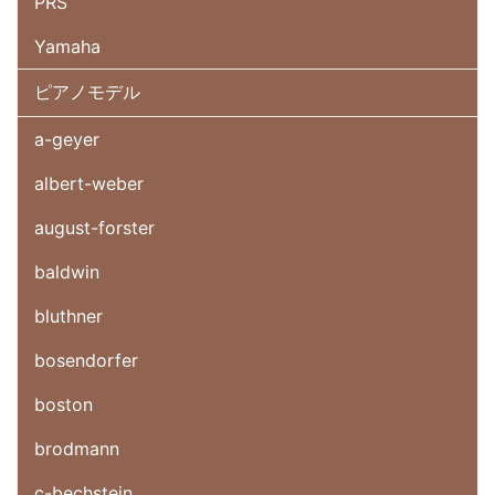
PRS
Yamaha
ピアノモデル
a-geyer
albert-weber
august-forster
baldwin
bluthner
bosendorfer
boston
brodmann
c-bechstein