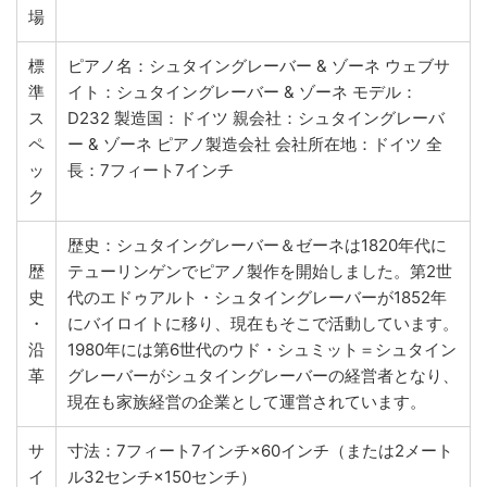
場
標
ピアノ名：シュタイングレーバー & ゾーネ ウェブサ
準
イト：シュタイングレーバー & ゾーネ モデル：
ス
D232 製造国：ドイツ 親会社：シュタイングレーバ
ペ
ー & ゾーネ ピアノ製造会社 会社所在地：ドイツ 全
ッ
長：7フィート7インチ
ク
歴史：シュタイングレーバー＆ゼーネは1820年代に
歴
テューリンゲンでピアノ製作を開始しました。第2世
史
代のエドゥアルト・シュタイングレーバーが1852年
・
にバイロイトに移り、現在もそこで活動しています。
沿
1980年には第6世代のウド・シュミット＝シュタイン
革
グレーバーがシュタイングレーバーの経営者となり、
現在も家族経営の企業として運営されています。
サ
寸法：7フィート7インチ×60インチ（または2メート
イ
ル32センチ×150センチ）