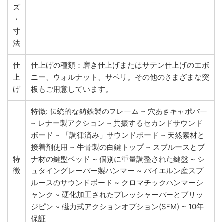
ズ
・
寸
法
仕
仕上げの種類：磨き仕上げまたはサテン仕上げのエボ
上
ニー、ウォルナット、サペリ。その他のさまざまな突
げ
板もご用意しています。
特徴: 伝統的な鋳鉄製のフレーム ~ 穴あきキャポバー
~ レナー製アクション ~ 共振するセカンドサウンド
ボード ~ 「調律済み」サウンドボード ~ 天然素材と
接着剤使用 ~ 牛骨製の白鍵トップ ~ スプルースとブ
特
ナ材の鍵盤ベッド ~ 個別に重量調整された鍵盤 ~ シ
徴
ュタイングレーバー製ハンマー ~ バイエルン産スプ
ルースのサウンドボード ~ クロマチックハンマーシ
ャンク ~ 硬化加工されたプレッシャーバーとブリッ
ジピン ~ 磁力式アクションオプション(SFM) ~ 10年
保証