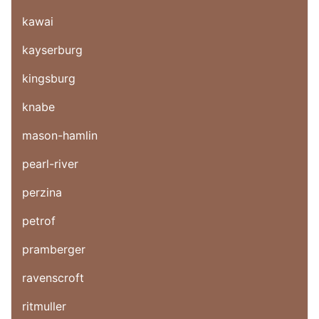
kawai
kayserburg
kingsburg
knabe
mason-hamlin
pearl-river
perzina
petrof
pramberger
ravenscroft
ritmuller