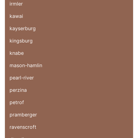
irmler
kawai
kayserburg
kingsburg
knabe
mason-hamlin
pearl-river
perzina
petrof
pramberger
ravenscroft