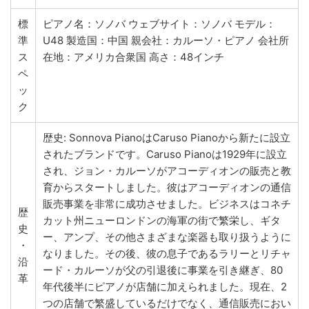
標
ピアノ名：ソノバ ウェブサイト：ソノバ モデル：
準
U48 製造国：中国 親会社：カルーソ・ピアノ 会社所
ス
在地：アメリカ合衆国 高さ：48インチ
ペ
ッ
ク
歴史: Sonnova PianoはCaruso Pianoから新たに設立
されたブランドです。Caruso Pianoは1929年に設立
され、ジョン・カルーソがアコーディオンの販売と教
育からスタートしました。彼はアコーディオンの通信
販売事業を非常に成功させました。ビジネスはコネチ
歴
カット州ニューロンドンの海軍の街で繁栄し、ギタ
史
ー、アンプ、その他さまざまな楽器も取り扱うように
・
なりました。その後、彼の息子であるラリーとリチャ
沿
ード・カルーソが父の引退後に事業を引き継ぎ、80
革
年代後半にピアノが店舗に加えられました。現在、2
つの店舗で繁盛しているだけでなく、通信販売におい