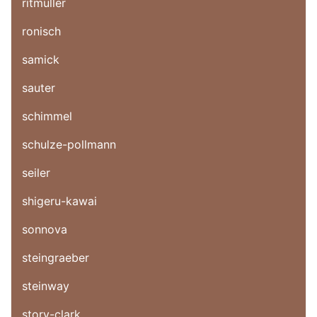
ritmuller
ronisch
samick
sauter
schimmel
schulze-pollmann
seiler
shigeru-kawai
sonnova
steingraeber
steinway
story-clark