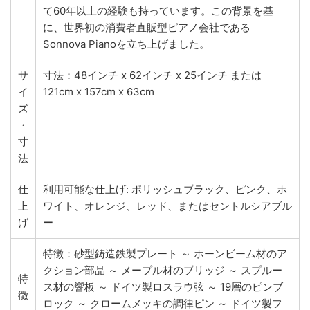
て60年以上の経験も持っています。この背景を基
に、世界初の消費者直販型ピアノ会社である
Sonnova Pianoを立ち上げました。
サ
寸法：48インチ x 62インチ x 25インチ または
イ
121cm x 157cm x 63cm
ズ
・
寸
法
仕
利用可能な仕上げ: ポリッシュブラック、ピンク、ホ
上
ワイト、オレンジ、レッド、またはセントルシアブル
げ
ー
特徴：砂型鋳造鉄製プレート ～ ホーンビーム材のア
クション部品 ～ メープル材のブリッジ ～ スプルー
特
ス材の響板 ～ ドイツ製ロスラウ弦 ～ 19層のピンブ
徴
ロック ～ クロームメッキの調律ピン ～ ドイツ製フ