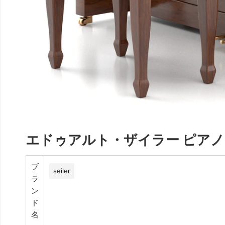
エドゥアルト・ザイラー ピアノ Seiler
ブ
seiler
ラ
ン
ド
名