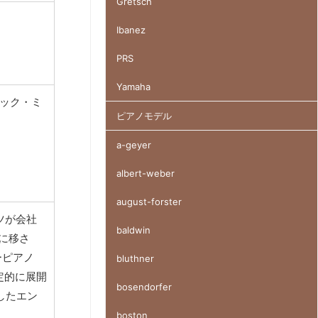
Gretsch
Ibanez
PRS
Yamaha
ミック・ミ
ピアノモデル
a-geyer
albert-weber
august-forster
ツが会社
baldwin
に移さ
ーピアノ
bluthner
定的に展開
bosendorfer
したエン
boston