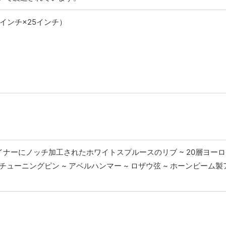
58インチ×25インチ）
ライナーにノッチ加工されたホワイトスプルースのリブ ~ 20層ヨー
ューニングピン ~ アベルハンマー ~ ロザウ弦 ~ ホーンビーム