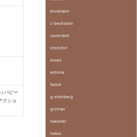
brodmann
c-bechstein
cavendish
cristofori
essex
estonia
fazioli
ロッパビー
g-steinberg
製アクショ
grotrian
haessler
hailun