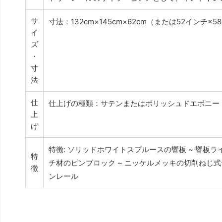
サ
寸法：132cm×145cm×62cm（または52インチ×
イ
ズ
・
寸
法
仕
仕上げの種類：サテンまたはポリッシュドエボニー
上
げ
特徴: ソリッドホワイトスプルースの響板 ~ 響板
特
チ材のピンブロック ~ ニッケルメッキの切削ねじ式チ
徴
ンレール