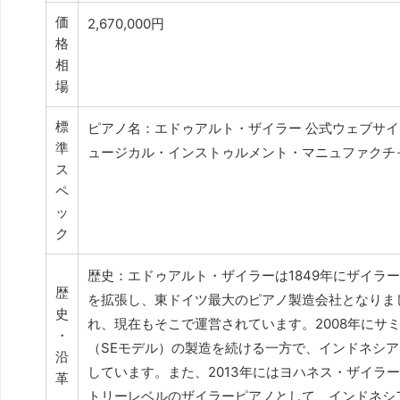
価
2,670,000円
格
相
場
標
ピアノ名：エドゥアルト・ザイラー 公式ウェブサイト
準
ュージカル・インストゥルメント・マニュファクチャ
ス
ペ
ッ
ク
歴史：エドゥアルト・ザイラーは1849年にザイラ
歴
を拡張し、東ドイツ最大のピアノ製造会社となりま
史
れ、現在もそこで運営されています。2008年に
・
（SEモデル）の製造を続ける一方で、インドネシ
沿
しています。また、2013年にはヨハネス・ザイラ
革
トリーレベルのザイラーピアノとして、インドネシ