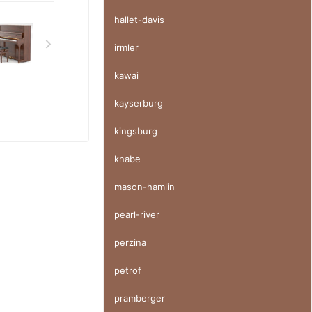
hallet-davis
irmler
kawai
kayserburg
kingsburg
knabe
mason-hamlin
pearl-river
perzina
petrof
pramberger