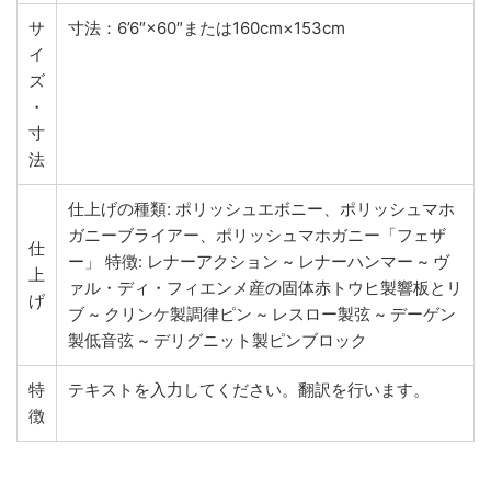
サ
寸法：6’6″×60″または160cm×153cm
イ
ズ
・
寸
法
仕上げの種類: ポリッシュエボニー、ポリッシュマホ
ガニーブライアー、ポリッシュマホガニー「フェザ
仕
ー」 特徴: レナーアクション ~ レナーハンマー ~ ヴ
上
ァル・ディ・フィエンメ産の固体赤トウヒ製響板とリ
げ
ブ ~ クリンケ製調律ピン ~ レスロー製弦 ~ デーゲン
製低音弦 ~ デリグニット製ピンブロック
特
テキストを入力してください。翻訳を行います。
徴