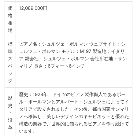
価
12,089,000円
格
相
場
標
ピアノ名：シュルツェ・ポルマン ウェブサイト：シ
準
ュルツェ・ポルマン モデル：M197 製造地：イタリ
ス
ア 親会社：シュルツェ・ポルマン 会社所在地：サン
ペ
マリノ 長さ：6フィート6インチ
ッ
ク
歴史：1928年、ドイツのピアノ製作職人であるポー
歴
ル・ポールマンとアルバート・シュルツェによってイ
史
タリアで設立されました。その後、都市国家サンマリ
・
ノへ移転し、美しいデザインのキャビネットと優れた
沿
構造の楽器で、世界的に知られるピアノを作り続けて
革
います。