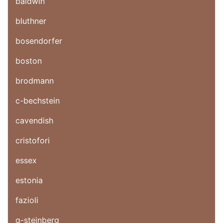
baldwin
bluthner
bosendorfer
boston
brodmann
c-bechstein
cavendish
cristofori
essex
estonia
fazioli
g-steinberg