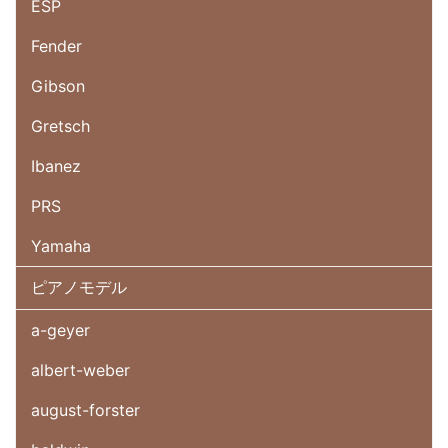
ESP
Fender
Gibson
Gretsch
Ibanez
PRS
Yamaha
ピアノモデル
a-geyer
albert-weber
august-forster