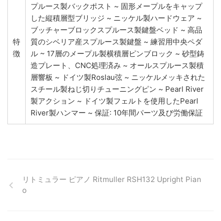
プルース製バックポスト ~ 固形メープルをキャップ
した縦積層型ブリッジ ~ ニッケル製ハードウェア ~
ブッチャーブロックスプルース製鍵盤ベッド ~ 高品
特
質のシベリア産スプルース製鍵盤 ~ 練習用中央ペダ
徴
ル ~ 17層のメープル製横積層ピンブロック ~ 砂型鋳
造プレート、CNC処理済み ~ オールスプルース製積
層響板 ~ ドイツ製Roslau弦 ~ ニッケルメッキされた
スチール製ねじ切りチューニングピン ~ Pearl River
製アクション ~ ドイツ製フェルトを使用したPearl
River製ハンマー ~ 保証: 10年間パーツ及び労働保証
リトミュラー ピアノ Ritmuller RSH132 Upright Pian
o