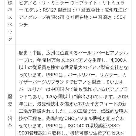
標
ピアノ名：リトミュラー ウェブサイト：リトミュラ
準
ー モデル：RS127 製造国：中国 親会社：広州珠江ピ
ス
アノグループ有限公司 会社所在地：中国 高さ：50イ
ペ
ンチ
ッ
ク
歴史：中国、広州に位置するパールリバーピアノグル
ープは、年間14万台以上のピアノを生産し、4,000人
以上の従業員を擁する世界最大のピアノ製造会社とな
っています。PRPGは、パールリバー、リムラー、カ
イザーバーグのブランドでピアノを製造しています。
パールリバーは中国国内で最も売れているピアノブラ
歴
ンドであり、120か国以上に輸出されています。2019
史
年には、最先端技術を備えた120万平方フィートの新
・
工場が建設されました。この工場では、伝統的な職人
沿
技や工程を、先進的なCNCデジタル機械と組み合わ
革
せています。PRPGは、ISO 14001環境認証やISO
9001管理認証を取得し、持続可能な生産プロセスを