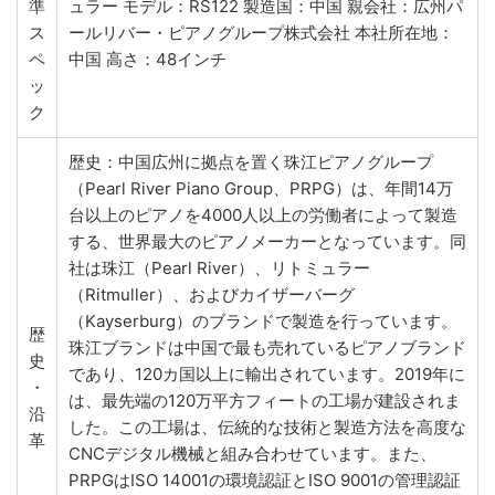
準
ュラー モデル：RS122 製造国：中国 親会社：広州パ
ス
ールリバー・ピアノグループ株式会社 本社所在地：
ペ
中国 高さ：48インチ
ッ
ク
歴史：中国広州に拠点を置く珠江ピアノグループ
（Pearl River Piano Group、PRPG）は、年間14万
台以上のピアノを4000人以上の労働者によって製造
する、世界最大のピアノメーカーとなっています。同
社は珠江（Pearl River）、リトミュラー
（Ritmuller）、およびカイザーバーグ
（Kayserburg）のブランドで製造を行っています。
歴
珠江ブランドは中国で最も売れているピアノブランド
史
であり、120カ国以上に輸出されています。2019年に
・
は、最先端の120万平方フィートの工場が建設されま
沿
した。この工場は、伝統的な技術と製造方法を高度な
革
CNCデジタル機械と組み合わせています。また、
PRPGはISO 14001の環境認証とISO 9001の管理認証