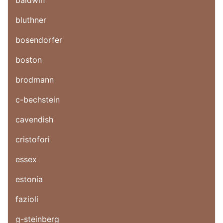
baldwin
bluthner
bosendorfer
boston
brodmann
c-bechstein
cavendish
cristofori
essex
estonia
fazioli
g-steinberg