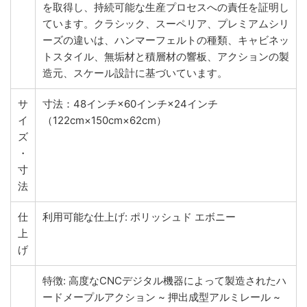
を取得し、持続可能な生産プロセスへの責任を証明し
ています。クラシック、スーペリア、プレミアムシリ
ーズの違いは、ハンマーフェルトの種類、キャビネッ
トスタイル、無垢材と積層材の響板、アクションの製
造元、スケール設計に基づいています。
サ
寸法：48インチ×60インチ×24インチ
イ
（122cm×150cm×62cm）
ズ
・
寸
法
仕
利用可能な仕上げ: ポリッシュド エボニー
上
げ
特徴: 高度なCNCデジタル機器によって製造されたハ
ードメープルアクション ~ 押出成型アルミレール ~