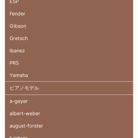
ESP
Fender
Gibson
Gretsch
Ibanez
PRS
Yamaha
ピアノモデル
a-geyer
albert-weber
august-forster