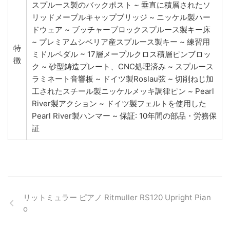
スプルース製のバックポスト ~ 垂直に積層されたソ
リッドメープルキャップブリッジ ~ ニッケル製ハー
ドウェア ~ ブッチャーブロックスプルース製キー床
~ プレミアムシベリア産スプルース製キー ~ 練習用
特
ミドルペダル ~ 17層メープルクロス積層ピンブロッ
徴
ク ~ 砂型鋳造プレート、CNC処理済み ~ スプルース
ラミネート音響板 ~ ドイツ製Roslau弦 ~ 切削ねじ加
工されたスチール製ニッケルメッキ調律ピン ~ Pearl
River製アクション ~ ドイツ製フェルトを使用した
Pearl River製ハンマー ~ 保証: 10年間の部品・労務保
証
リットミュラー ピアノ Ritmuller RS120 Upright Pian
o