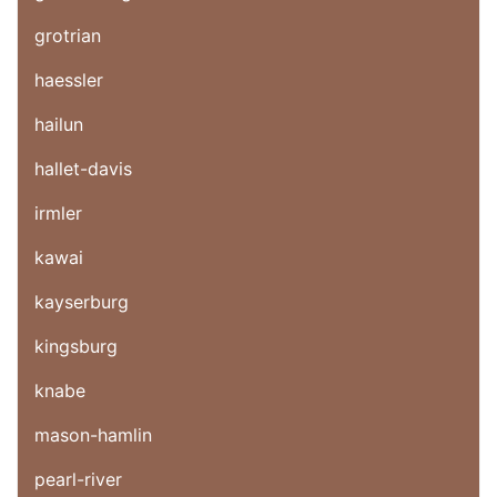
grotrian
haessler
hailun
hallet-davis
irmler
kawai
kayserburg
kingsburg
knabe
mason-hamlin
pearl-river