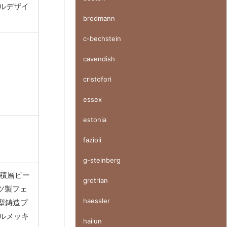
ルデザイ
brodmann
c-bechstein
cavendish
cristofori
essex
estonia
fazioli
g-steinberg
ト積層ビー
grotrian
イツ製フェ
haessler
砂型鋳造プ
ケルメッキ
hailun