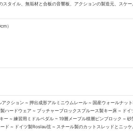
のスタイル、無垢材と合板の音響板、アクションの製造元、スケー
0cm）
ルアクション ~ 押出成形アルミニウムレール ~ 国産ウォールナッ
鍮製ハードウェア ~ ブッチャーブロックスプルース製キー床 ~ ド
ー ~ 練習用ミドルペダル ~ 19層メープル積層ピンブロック ~ 
ド ~ ドイツ製Roslau弦 ~ スチール製のカットスレッドとニッ