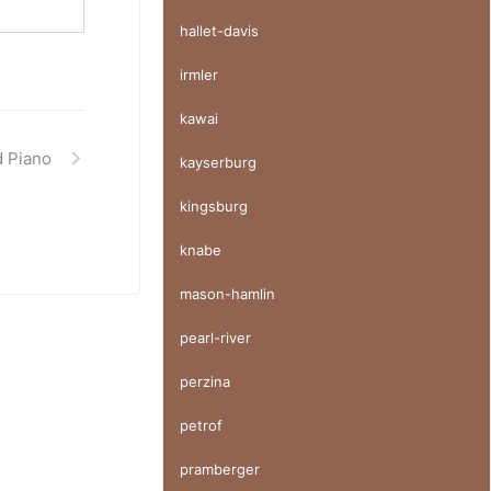
hallet-davis
irmler
kawai
 Piano
kayserburg
kingsburg
knabe
mason-hamlin
pearl-river
perzina
petrof
pramberger