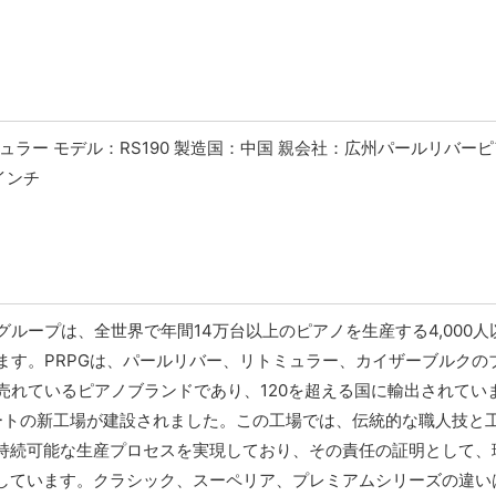
ラー モデル：RS190 製造国：中国 親会社：広州パールリバー
インチ
ループは、全世界で年間14万台以上のピアノを生産する4,000人
ます。PRPGは、パールリバー、リトミュラー、カイザーブルクの
売れているピアノブランドであり、120を超える国に輸出されてい
フィートの新工場が建設されました。この工場では、伝統的な職人技と
は持続可能な生産プロセスを実現しており、その責任の証明として、
認証を取得しています。クラシック、スーペリア、プレミアムシリーズの違