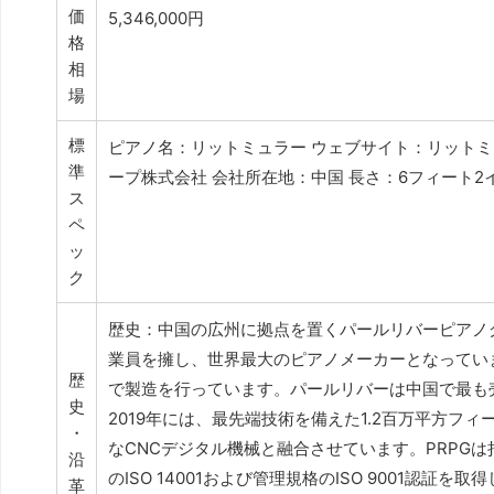
価
5,346,000円
格
相
場
標
ピアノ名：リットミュラー ウェブサイト：リットミュ
準
ープ株式会社 会社所在地：中国 長さ：6フィート2
ス
ペ
ッ
ク
歴史：中国の広州に拠点を置くパールリバーピアノグ
業員を擁し、世界最大のピアノメーカーとなってい
歴
で製造を行っています。パールリバーは中国で最も
史
2019年には、最先端技術を備えた1.2百万平方
・
なCNCデジタル機械と融合させています。PRPG
沿
のISO 14001および管理規格のISO 9001
革