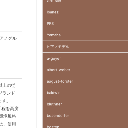
Gretsch
Ibanez
PRS
Yamaha
ピアノグル
ピアノモデル
a-geyer
albert-weber
august-forster
以上の従
baldwin
ブランド
ます。
bluthner
工程を高度
bosendorfer
環境規格
いは、使用
boston