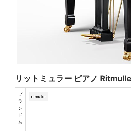
リットミュラー ピアノ Ritmuller R
ブ
ritmuller
ラ
ン
ド
名