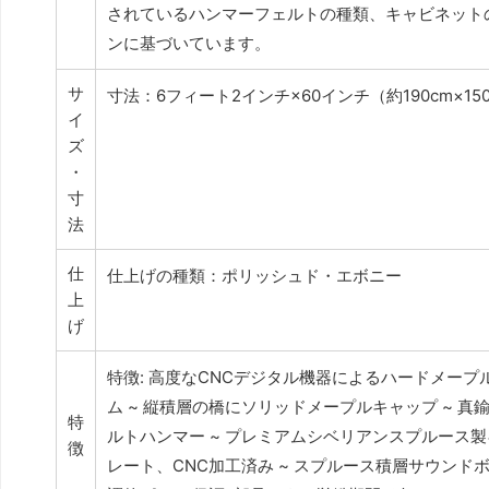
されているハンマーフェルトの種類、キャビネット
ンに基づいています。
サ
寸法：6フィート2インチ×60インチ（約190cm×15
イ
ズ
・
寸
法
仕
仕上げの種類：ポリッシュド・エボニー
上
げ
特徴: 高度なCNCデジタル機器によるハードメープ
ム ~ 縦積層の橋にソリッドメープルキャップ ~ 真
特
ルトハンマー ~ プレミアムシベリアンスプルース製キ
徴
レート、CNC加工済み ~ スプルース積層サウンドボー