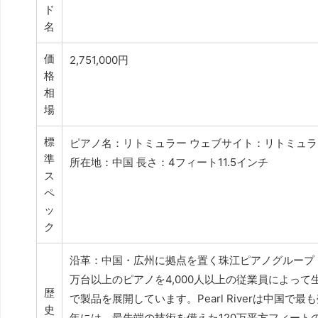
ド
名
価
2,751,000円
格
相
場
標
ピアノ名：リトミュラー ウェブサイト：リトミュラー
準
所在地：中国 長さ：4フィート11.5インチ
ス
ペ
ッ
ク
沿革：中国・広州に拠点を置く珠江ピアノグループ（Pear
万台以上のピアノを4,000人以上の従業員によって生産してい
歴
で製品を展開しています。Pearl Riverは中国
史
年には、最先端の技術を備えた120万平方フィー