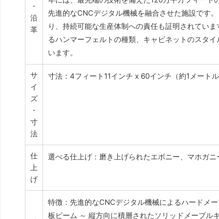
・
先進的なCNCデジタル機械を融合させた施設です。また、
沿
り、持続可能な生産体制への責任も証明されていま
革
るハンマーフェルトの種類、キャビネットのスタイ
います。
サ
寸法：4フィート11インチ x 60インチ（約1メートル4
イ
ズ
・
寸
法
仕
選べる仕上げ：磨き上げられたエボニー、マホガニ
上
げ
特徴：先進的なCNCデジタル機械によるハードメー
板ビーム ～ 縦方向に積層されたソリッドメープルキ