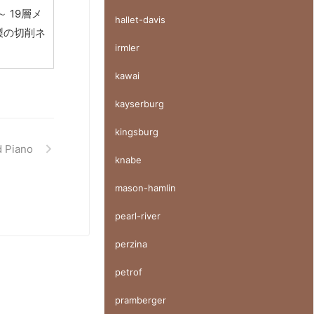
 19層メ
hallet-davis
ル製の切削ネ
irmler
kawai
kayserburg
kingsburg
 Piano
knabe
mason-hamlin
pearl-river
perzina
petrof
pramberger