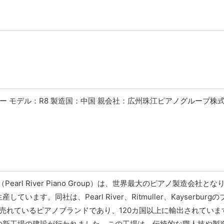
 モデル：R8 製造国：中国 親会社：広州珠江ピアノグループ株式
l River Piano Group）は、世界最大のピアノ製造会社とな
ます。同社は、Pearl River、Ritmuller、Kayserburg
で最も売れているピアノブランドであり、120カ国以上に輸出されています
トの新工場の建設が行われました。この工場は、伝統的な職人技や製