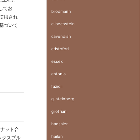
得してお
brodmann
使用され
c-bechstein
基づいて
cavendish
cristofori
essex
estonia
fazioli
g-steinberg
grotrian
haessler
ルナット合
hailun
ックスプル