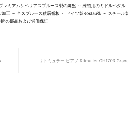
プレミアムシベリアスプルース製の鍵盤 ～ 練習用のミドルペダル ～
工 ～ 全スプルース積層響板 ～ ドイツ製Roslau弦 ～ スチー
0年間の部品および労働保証
o
リトミュラー ピアノ Ritmuller GH170R Grand