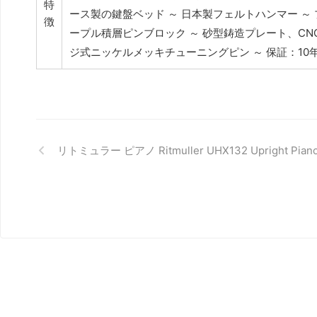
特
ース製の鍵盤ベッド ～ 日本製フェルトハンマー ～ 
徴
ープル積層ピンブロック ～ 砂型鋳造プレート、CNC加
ジ式ニッケルメッキチューニングピン ～ 保証：1
リトミュラー ピアノ Ritmuller UHX132 Upright Pian