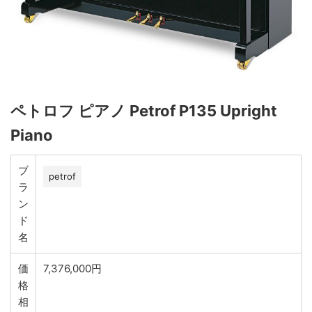
ペトロフ ピアノ Petrof P135 Upright
Piano
ブ
petrof
ラ
ン
ド
名
価
7,376,000円
格
相