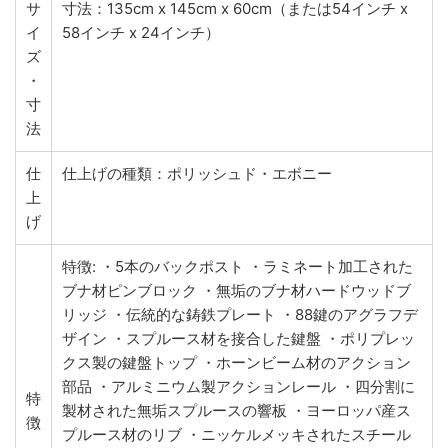
サ
寸法：135cm x 145cm x 60cm（または54インチ x
イ
58インチ x 24インチ）
ズ
・
寸
法
仕
仕上げの種類：ポリッシュド・エボニー
上
げ
特徴: ・5本のバックポスト ・ラミネート加工された
ブナ材ピンブロック ・無垢のブナ材ハードウッドブ
リッジ ・伝統的な鋳鉄プレート ・88鍵のアグラフデ
ザイン ・スプルース材を接合した鍵盤 ・ポリプレッ
クス製の鍵盤トップ ・ホーンビーム材のアクション
部品 ・アルミニウム製アクションレール ・四分割に
特
製材された無垢スプルースの響板 ・ヨーロッパ産ス
徴
プルース材のリブ ・ニッケルメッキされたスチール