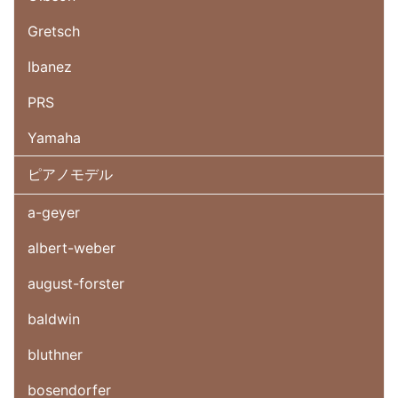
Gretsch
Ibanez
PRS
Yamaha
ピアノモデル
a-geyer
albert-weber
august-forster
baldwin
bluthner
bosendorfer