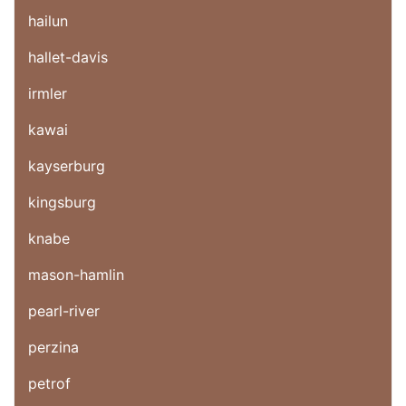
hailun
hallet-davis
irmler
kawai
kayserburg
kingsburg
knabe
mason-hamlin
pearl-river
perzina
petrof