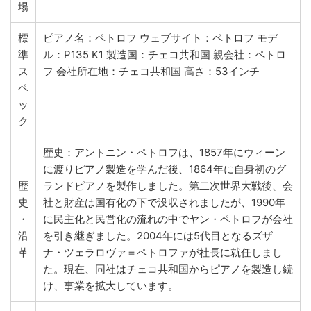
場
標
ピアノ名：ペトロフ ウェブサイト：ペトロフ モデ
準
ル：P135 K1 製造国：チェコ共和国 親会社：ペトロ
ス
フ 会社所在地：チェコ共和国 高さ：53インチ
ペ
ッ
ク
歴史：アントニン・ペトロフは、1857年にウィーン
に渡りピアノ製造を学んだ後、1864年に自身初のグ
歴
ランドピアノを製作しました。第二次世界大戦後、会
史
社と財産は国有化の下で没収されましたが、1990年
・
に民主化と民営化の流れの中でヤン・ペトロフが会社
沿
を引き継ぎました。2004年には5代目となるズザ
革
ナ・ツェラロヴァ＝ペトロファが社長に就任しまし
た。現在、同社はチェコ共和国からピアノを製造し続
け、事業を拡大しています。