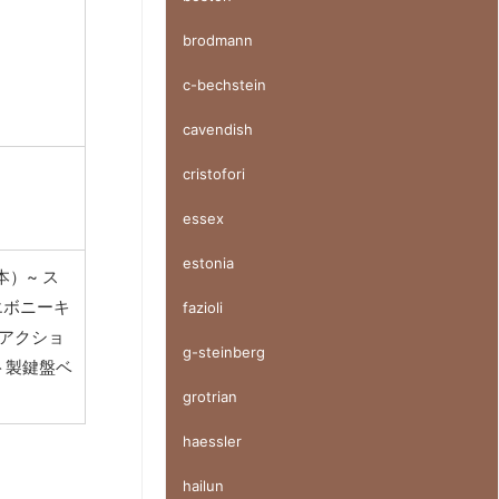
brodmann
c-bechstein
cavendish
cristofori
essex
estonia
本）~ ス
エボニーキ
fazioli
製アクショ
g-steinberg
ト製鍵盤ベ
grotrian
haessler
hailun