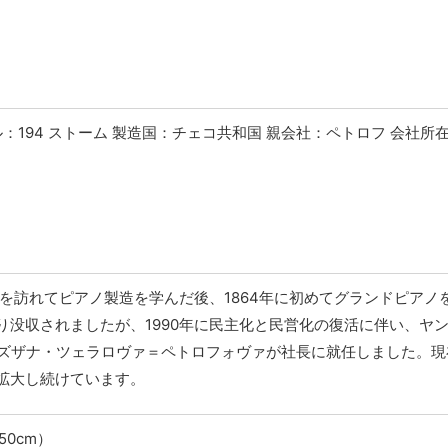
：194 ストーム 製造国：チェコ共和国 親会社：ペトロフ 会社所
ンを訪れてピアノ製造を学んだ後、1864年に初めてグランドピアノ
没収されましたが、1990年に民主化と民営化の復活に伴い、ヤ
のズザナ・ツェラロヴァ＝ペトロフォヴァが社長に就任しました。現
拡大し続けています。
50cm）