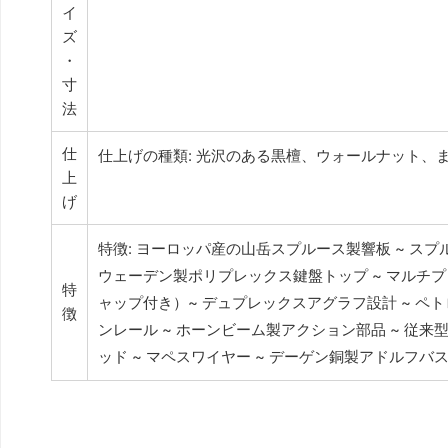
イ
ズ
・
寸
法
仕
仕上げの種類: 光沢のある黒檀、ウォールナット、
上
げ
特徴: ヨーロッパ産の山岳スプルース製響板 ~ スプ
ウェーデン製ポリプレックス鍵盤トップ ~ マルチ
特
ャップ付き）~ デュプレックスアグラフ設計 ~ 
徴
ンレール ~ ホーンビーム製アクション部品 ~ 従
ッド ~ マペスワイヤー ~ デーゲン銅製アドルフバス