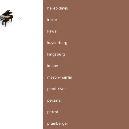
hallet-davis
irmler
kawai
kayserburg
kingsburg
knabe
mason-hamlin
pearl-river
perzina
petrof
pramberger