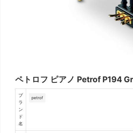
ペトロフ ピアノ Petrof P194 Gra
ブ
petrof
ラ
ン
ド
名