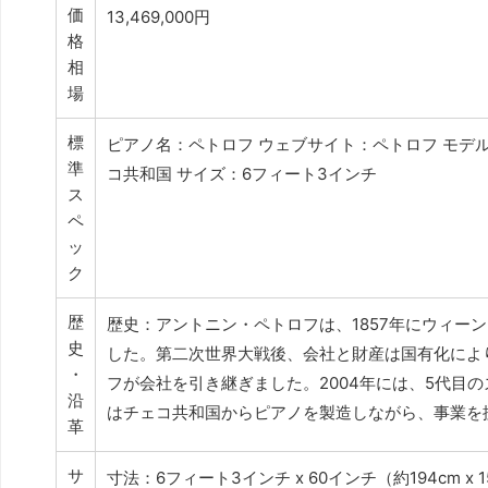
価
13,469,000円
格
相
場
標
ピアノ名：ペトロフ ウェブサイト：ペトロフ モデル
準
コ共和国 サイズ：6フィート3インチ
ス
ペ
ッ
ク
歴
歴史：アントニン・ペトロフは、1857年にウィー
史
した。第二次世界大戦後、会社と財産は国有化により
・
フが会社を引き継ぎました。2004年には、5代目
沿
はチェコ共和国からピアノを製造しながら、事業を
革
サ
寸法：6フィート3インチ x 60インチ（約194cm x 1