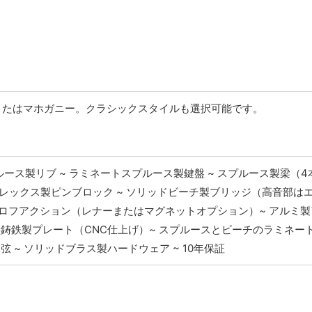
またはマホガニー。クラシックスタイルも選択可能です。
ルース製リブ ~ ラミネートスプルース製鍵盤 ~ スプルース製梁（4
プレックス製ピンブロック ~ ソリッドビーチ製ブリッジ（高音部は
ペトロフアクション（レナーまたはマグネットオプション）~ アルミ
来型鋳鉄製プレート（CNC仕上げ）~ スプルースとビーチのラミネー
弦 ~ ソリッドブラス製ハードウェア ~ 10年保証