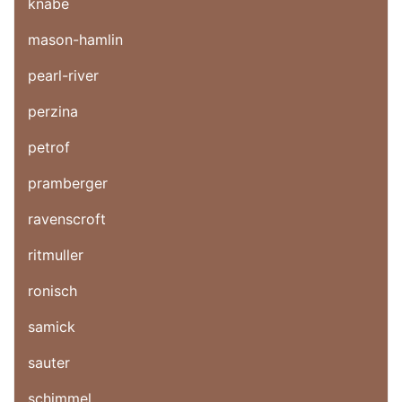
knabe
mason-hamlin
pearl-river
perzina
petrof
pramberger
ravenscroft
ritmuller
ronisch
samick
sauter
schimmel