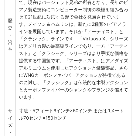
て、現在はバージェット兄弟の所有となり、長年のピ
アノ製造技術にコンピューター制御の機械を組み合わ
せて21世紀に対応する形で会社を発展させていま
歴
す。メイソン＆ハムリンは、新たに2種類のピアノラ
史
インを展開しています。それが「アーティスト」と
・
「クラシック」ラインです。「Virtuoso X」シリーズ
沿
はアメリカ製の最高級ラインであり、一方「アーティ
革
スト」と「クラシック」シリーズはより手頃な価格を
提供する中国製です。「アーティスト」はアノダイズ
アルミニウムを使用したアクションと鍵盤部品、さら
にWNGカーボンファイバーアクションが特徴である
のに対し、「クラシック」は伝統的な木製アクション
とカーボンファイバーのシャンクやフランジを備えて
います。
サ
寸法：5フィート6インチ×60インチ または 1メート
イ
ル70センチ×150センチ
ズ
・