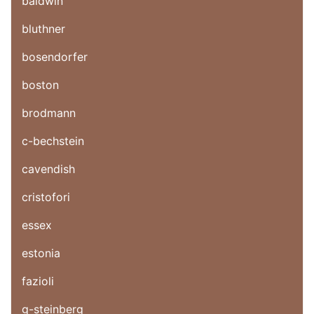
baldwin
bluthner
bosendorfer
boston
brodmann
c-bechstein
cavendish
cristofori
essex
estonia
fazioli
g-steinberg