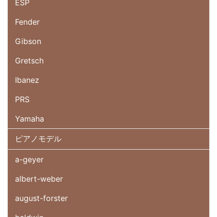
ESP
Fender
Gibson
Gretsch
Ibanez
PRS
Yamaha
ピアノモデル
a-geyer
albert-weber
august-forster