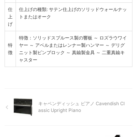
仕
仕上げの種類: サテン仕上げのソリッドウォールナッ
上
トまたはオーク
げ
特徴：ソリッドスプルース製の響板 ～ ロズラウワイ
特
ヤー ～ アベルまたはレンナー製ハンマー ～ デリグ
徴
ニット製ピンブロック ～ 真鍮製金具 ～ 二重真鍮キ
ャスター
キャベンディッシュ ピアノ Cavendish Cl
assic Upright Piano