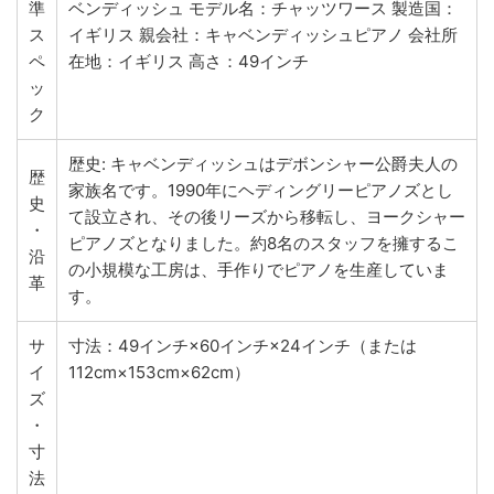
準
ベンディッシュ モデル名：チャッツワース 製造国：
ス
イギリス 親会社：キャベンディッシュピアノ 会社所
ペ
在地：イギリス 高さ：49インチ
ッ
ク
歴史: キャベンディッシュはデボンシャー公爵夫人の
歴
家族名です。1990年にヘディングリーピアノズとし
史
て設立され、その後リーズから移転し、ヨークシャー
・
ピアノズとなりました。約8名のスタッフを擁するこ
沿
の小規模な工房は、手作りでピアノを生産していま
革
す。
サ
寸法：49インチ×60インチ×24インチ（または
イ
112cm×153cm×62cm）
ズ
・
寸
法