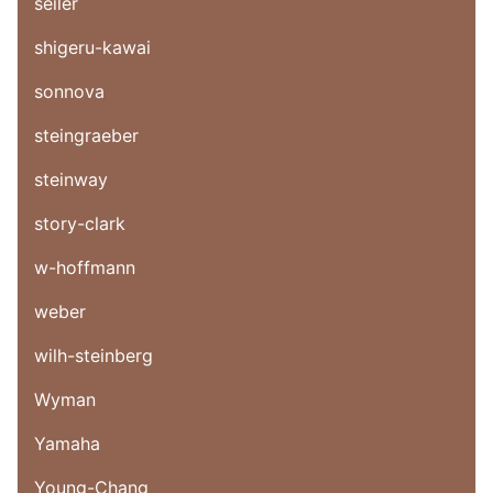
seiler
shigeru-kawai
sonnova
steingraeber
steinway
story-clark
w-hoffmann
weber
wilh-steinberg
Wyman
Yamaha
Young-Chang