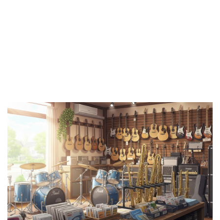
ど、どこがいいんだろう…？」 眠
たいんだけど、どのお店がいいの
らない街、新宿。ライブハウスや
かな…？」 日本の楽器店の聖地と
楽器店が軒を連ね、常に音楽の息
もいわれるお茶の水。数多くの楽
吹が感じられるこの街で、長年連
器店が軒を連ねるこの場所で、長
れ添ったギターを手放す決意をし
年連れ添ったギターを手放すこと
たあなた。 「どうせなら、この
を決意したあなた。 「どうせな
ギターの価値をちゃんと分かって
ら、このギターの価値をちゃんと
くれるお店に、そしてできるだけ
分かってくれるお店に、そしてで
高く買い取ってほしい！」 そう
きるだけ高く買い取ってほし
思いますよね？ 新宿には数多く
い！」 そう思いますよね？ お茶
の買取店がありますが、楽器、特
の水には全国的にも有名な老舗か
にギターの価値をしっかりと見極
ら専門性の高いお店まで、数多く
めてくれるお店を選ぶことが重要
の買取店があります。 あなたの
です。 この記事では新宿であな
ギターの価値をしっかりと見極め
たのギターを最高の条件で手放せ
てくれるお店を選ぶことが後悔し
るおすすめの買取店を厳選して ...
ない売却の鍵です。 この記事で
...