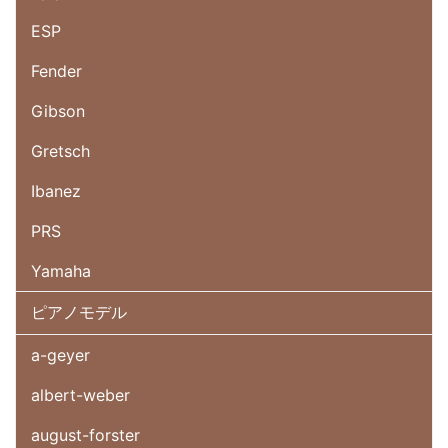
ESP
Fender
Gibson
Gretsch
Ibanez
PRS
Yamaha
ピアノモデル
a-geyer
albert-weber
august-forster