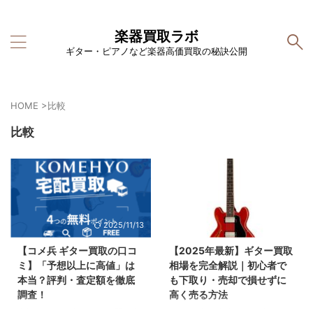
楽器買取ラボ
ギター・ピアノなど楽器高価買取の秘訣公開
HOME
>
比較
比較
2025/11/13
2025/8/10
【コメ兵 ギター買取の口コ
【2025年最新】ギター買取
ミ】「予想以上に高値」は
相場を完全解説｜初心者で
本当？評判・査定額を徹底
も下取り・売却で損せずに
調査！
高く売る方法
本記事はPRを含みます お問い合
フェンダー ギブソン エピフォン