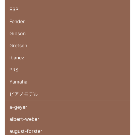
ESP
Fender
Gibson
Gretsch
Ibanez
PRS
Yamaha
ピアノモデル
a-geyer
albert-weber
august-forster