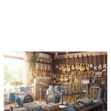
わせはこちら 「コメ兵でギター
アイバニーズ ヤマハ モーリス イ
を売りたいけど、リサイクルショ
ーエスピー(esp) グレッチ バッカ
ップだから安そう…」「本当に高
ス モモセ フォトジェニック ハニ
価買取してもらえるの？」 結論
ービー フェンダーやギブソン、
からお伝えします。 コメ兵のギ
エピフォン、アイバニーズ、ヤマ
ター買取は、創業78年の信頼と
ハ、モーリスの買取価格相場を表
高い販売力を背景に専門の楽器買
にしてまとめました。あなたのギ
取店にも引けを取らない高額査定
ターの買取価格はいくらが相場か
が期待できます。 実際に「他社
知りたいならぜひご覧ください。
より10万円高く売れた」という
ギターを高く売りたい！中古買
声もあるほどです。 この記事で
取の相場とコツを徹底解説 「中
は、「コメ兵 ギター 評判」を徹
古ギター、どうせ売るなら高く売
底調査し、以下の疑問にお答えし
りたいな…」って思っている方、
ます。 コメ兵の高価買取が実現
多いですよね？ 実は中古ギター
する3つの理由とは？ フェンダー
って、新しいモデルだから高 ...
やギブソン ...