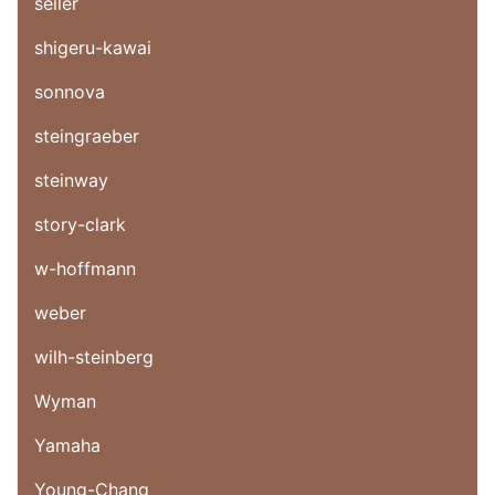
seiler
shigeru-kawai
sonnova
steingraeber
steinway
story-clark
w-hoffmann
weber
wilh-steinberg
Wyman
Yamaha
Young-Chang