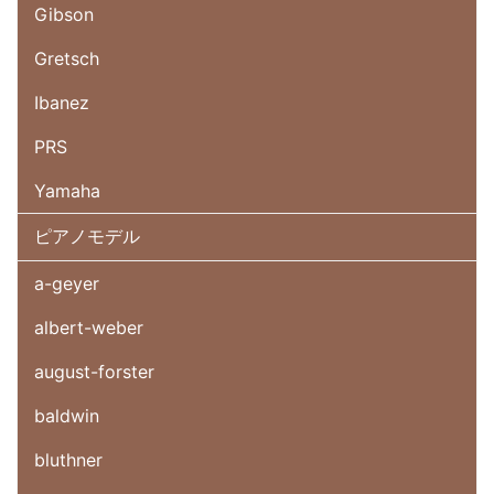
Gibson
Gretsch
Ibanez
PRS
Yamaha
ピアノモデル
a-geyer
albert-weber
august-forster
baldwin
bluthner