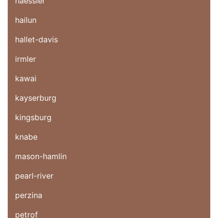
haessler
hailun
hallet-davis
irmler
kawai
kayserburg
kingsburg
knabe
mason-hamlin
pearl-river
perzina
petrof